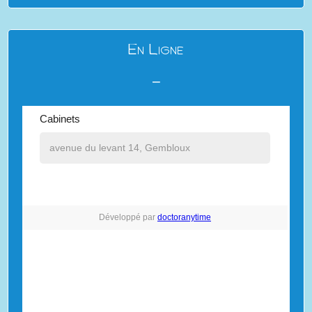
En Ligne
⎯