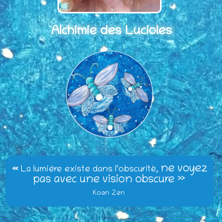
Alchimie des Lucioles
ne voyez
«
La lumière existe dans l’obscurité,
pas av
ec une vision obscure »
Koan Zen