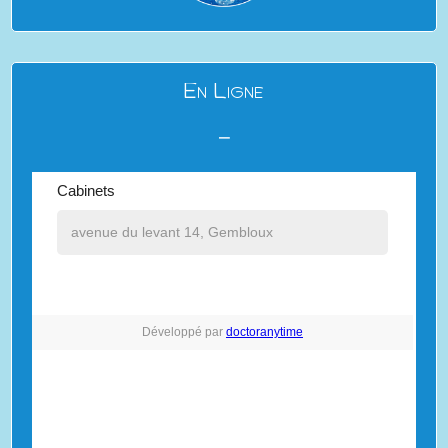
En Ligne
⎯